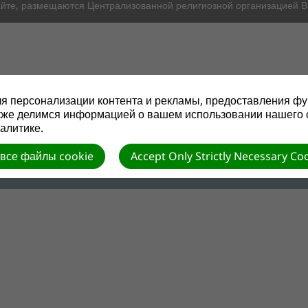
айте, размещаются Централизованной религиозной организацией 
Главная
О церкви
Новости
Жизнь церкви
я персонализации контента и рекламы, предоставления фу
кже делимся информацией о вашем использовании нашего 
алитике.
 все файлы cookie
Accept Only Strictly Necessary Co