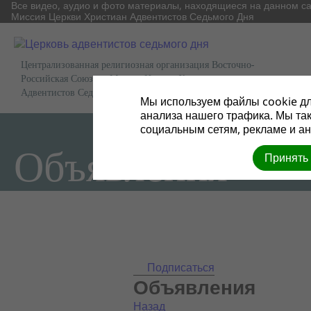
Все видео, аудио и фото материалы, находящиеся на данном с
Миссия Церкви Христиан Адвентистов Седьмого Дня
Централизованная религиозная организация Восточно-
Российская Союзная Миссия Церкви Христиан
Адвентистов Седьмого Дня
Мы используем файлы cookie дл
анализа нашего трафика. Мы та
социальным сетям, рекламе и ан
Объявления
Принять
Подписаться
Объявления
Назад