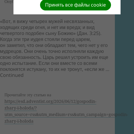
Опубликовано 11 Jun 2026
Принять все файлы cookie
«Вот, я вижу четырех мужей несвязанных,
ходящих среди огня, и нет им вреда; и вид
четвертого подобен сыну Божию» (Дан. 3:25).
Когда эти три иудея стояли перед царем,
он заметил, что они обладают тем, чего нет у его
мудрецов. Они очень точно исполняли каждую
свою обязанность. Царь решил устроить им еще
одно испытание. Если они вместе со всеми
поклонятся истукану, то их не тронут, «если же …
Continued
Прочитайте эту статью на
https://esd.adventist.org/2026/06/12/gospodin-
zhary-i-holoda/?
utm_source=rss&utm_medium=rss&utm_campaign=gospodin-
zhary-i-holoda