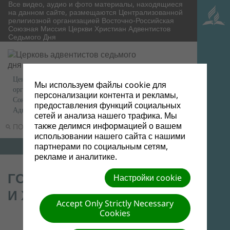
Все видео, аудио и фото материалы, находящиеся
на данном сайте, размещаются Централизованной
религиозной организацией Восточно-Российская
Союзная Миссия Церкви Христиан Адвентистов
Седьмого Дня
Централизованная религиозная
Мы используем файлы cookie для
организация Восточно-Российская
персонализации контента и рекламы,
Союзная Миссия Церкви Христиан
предоставления функций социальных
Адвентистов Седьмого Дня
сетей и анализа нашего трафика. Мы
также делимся информацией о вашем
ПОИСК
МЕНЮ
использовании нашего сайта с нашими
партнерами по социальным сетям,
рекламе и аналитике.
ГОСПОДИН ЖАРЫ
Настройки cookie
И ХОЛОДА
Accept Only Strictly Necessary
Cookies